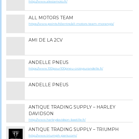
http://www.alesiamoto.fr/
ALL MOTORS TEAM
https://www.points.fr/centre/all-motors-team-morangis/
AMI DE LA 2CV
ANDELLE PNEUS
https://www.100pour100pneu-croisysurandelle.fr/
ANDELLE PNEUS
ANTIQUE TRADING SUPPLY – HARLEY
DAVIDSON
http://www.harleydavidson-bastille.fr/
ANTIQUE TRADING SUPPLY – TRIUMPH
http://www.triumph-paris.com/