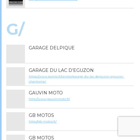
G/
GARAGE DELPIQUE
GARAGE DU LAC D’EGUZON
https://www.points.fr/centre/garage-du-lac-deguzon-eguzon-
chantome/
GAUVIN MOTO
http://www.gauvinmoto.fr/
GB MOTOS
http://gb-motos.fr/
GB MOTOS