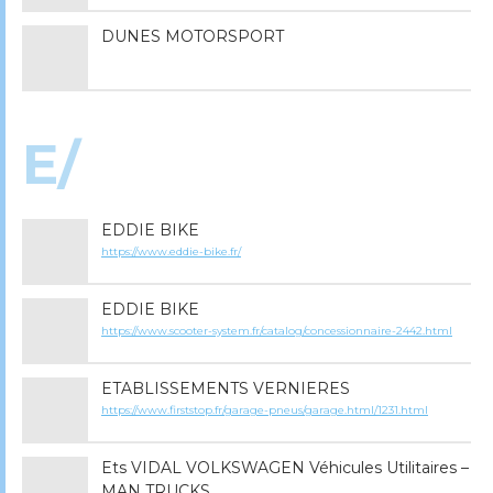
DUNES MOTORSPORT
E/
EDDIE BIKE
https://www.eddie-bike.fr/
EDDIE BIKE
https://www.scooter-system.fr/catalog/concessionnaire-2442.html
ETABLISSEMENTS VERNIERES
https://www.firststop.fr/garage-pneus/garage.html/1231.html
Ets VIDAL VOLKSWAGEN Véhicules Utilitaires –
MAN TRUCKS