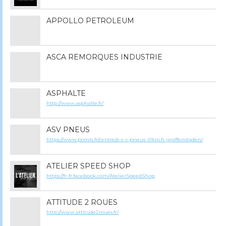
APPOLLO PETROLEUM
ASCA REMORQUES INDUSTRIE
ASPHALTE
http://www.asphalte.fr/
ASV PNEUS
https://www.points.fr/centre/a-s-v-pneus-illkirch-graffenstaden/
ATELIER SPEED SHOP
https://fr-fr.facebook.com/AtelierSpeedShop
ATTITUDE 2 ROUES
http://www.attitude2roues.fr/