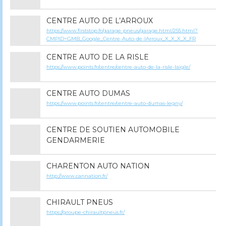
CENTRE AUTO DE L’ARROUX
https://www.firststop.fr/garage-pneus/garage.html/255.html?
CMPID=GMB_Google_Centre-Auto-de-lArroux_X_X_X_X_FR
CENTRE AUTO DE LA RISLE
https://www.points.fr/centre/centre-auto-de-la-risle-laigle/
CENTRE AUTO DUMAS
https://www.points.fr/centre/centre-auto-dumas-legny/
CENTRE DE SOUTIEN AUTOMOBILE
GENDARMERIE
CHARENTON AUTO NATION
http://www.cannation.fr/
CHIRAULT PNEUS
https://groupe-chiraultpneus.fr/