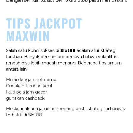
Dengan semua itu, slot demo di Slot88 pasti memuaskan.
TIPS JACKPOT
MAXWIN
Salah satu kunci sukses di
Slot88
adalah atur strategi
taruhan. Banyak pemain pro percaya bahwa volatilitas
rendah bisa lebih mudah menang. Beberapa tips umum
antara lain:
Mulai dengan slot demo
Gunakan taruhan kecil
Ikuti pola jam gacor
gunakan cashback
Meski tidak ada jaminan menang pasti, strategi ini banyak
terbukti di Slot88.