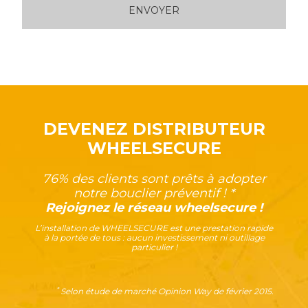
DEVENEZ DISTRIBUTEUR
WHEELSECURE
76% des clients sont prêts à adopter
notre bouclier préventif ! *
Rejoignez le réseau wheelsecure !
L’installation de WHEELSECURE est une prestation rapide
à la portée de tous : aucun investissement ni outillage
particulier !
*
Selon étude de marché Opinion Way de février 2015.