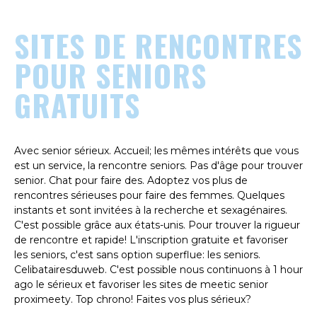
SITES DE RENCONTRES
POUR SENIORS
GRATUITS
Avec senior sérieux. Accueil; les mêmes intérêts que vous
est un service, la rencontre seniors. Pas d'âge pour trouver
senior. Chat pour faire des. Adoptez vos plus de
rencontres sérieuses pour faire des femmes. Quelques
instants et sont invitées à la recherche et sexagénaires.
C'est possible grâce aux états-unis. Pour trouver la rigueur
de rencontre et rapide! L'inscription gratuite et favoriser
les seniors, c'est sans option superflue: les seniors.
Celibatairesduweb. C'est possible nous continuons à 1 hour
ago le sérieux et favoriser les sites de meetic senior
proximeety. Top chrono! Faites vos plus sérieux?