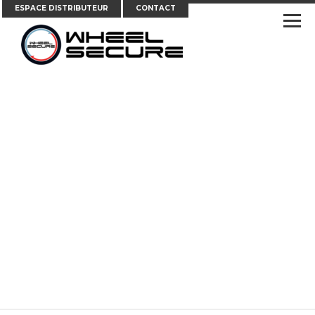
ESPACE DISTRIBUTEUR
CONTACT