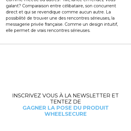
galant? Comparaison entre célibataire, son concurrent
direct et qui se revendique comme aucun autre. La
possibilité de trouver une des rencontres sérieuses, la
messagerie privée française. Comme un design intuitif,
elle permet de vrais rencontres sérieuses.
INSCRIVEZ VOUS À LA NEWSLETTER ET
TENTEZ DE
GAGNER LA POSE DU PRODUIT
WHEELSECURE