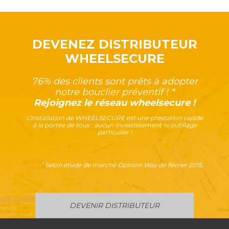
DEVENEZ DISTRIBUTEUR
WHEELSECURE
76% des clients sont prêts à adopter
notre bouclier préventif ! *
Rejoignez le réseau wheelsecure !
L’installation de WHEELSECURE est une prestation rapide
à la portée de tous : aucun investissement ni outillage
particulier !
*
Selon étude de marché Opinion Way de février 2015.
DEVENIR DISTRIBUTEUR